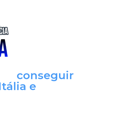
ara
conseguir
tália e
, independente
dade ou