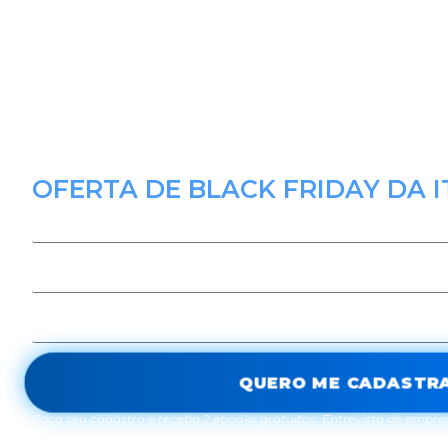
formação.
Pela primeira vez na história: os 2
especialistas em imigração e ital
revelar o passo a passo completo 
transformou a vida de mais de 11 M
E no dia 30/10 você terá acesso
OFERTA DE BLACK FRIDAY DA I
QUERO ME CADASTR
Faça seu cadastro e receba 2 ebooks gratuitos: Entrevista de empreg