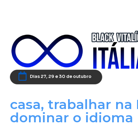
Dias 27, 29 e 30 de outubro
O passo a passo p
casa, trabalhar na I
dominar o idioma
de qual seja sua i