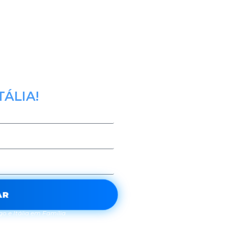
 maiores
iano se unem para
que já
IL brasileiros
 à MAIOR
TÁLIA!
AR
o e Itália em Família